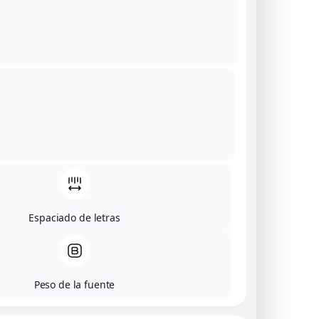
Diseñamos joyas únicas y
sostenibles hechas a mano
en Barcelona. Arte, pasión y
compromiso con el planeta
en cada pieza.
Síguenos en:
Menú
Espaciado de letras
Inicio
Titanium
Awa by Digna
Peso de la fuente
Cosmos