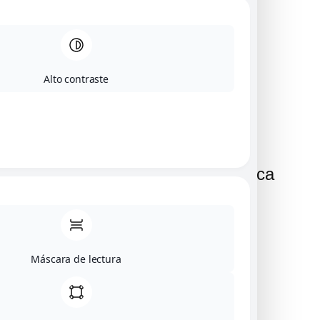
Pere & Digna
Piezas únicas
Contacto
Alto contraste
Información de contacto
Dirección:
Calle Major 30 Castellfollit de la roca
Teléfono:
618 549 972
Máscara de lectura
Correo electrónico:
pereseuba@gmail.com