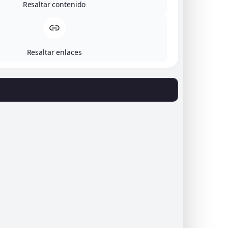
Resaltar contenido
Cómo llegar
Legal
Resaltar enlaces
Aviso legal
Política de privacidad
Política de envíos y devoluciones
Accesibilidad
Política de cookies (UE)