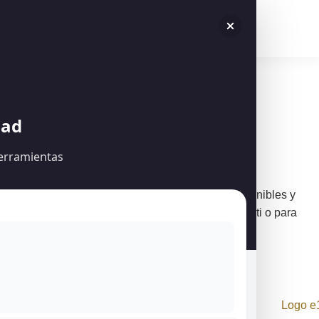
Ingresa o regístrate para ver todo el contenido
Acceder
dad
herramientas
Descubre nuestra colección única
Explora joyas hechas a mano con materiales sostenibles y
diseño artesanal. Encuentra la pieza perfecta para ti o para
regalar ¡Elige ahora!
Contáctanos