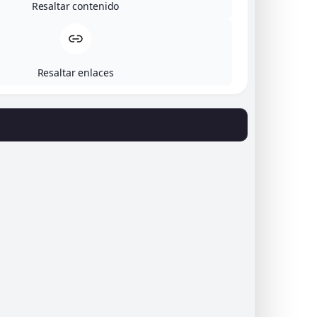
Resaltar contenido
Cómo llegar
Legal
Resaltar enlaces
Aviso legal
Política de privacidad
Política de envíos y devoluciones
Accesibilidad
Política de cookies (UE)