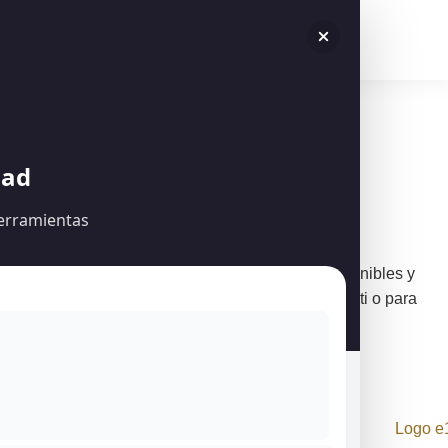
Ingresa o regístrate para ver todo el contenido
Acceder
dad
herramientas
Descubre nuestra colección única
Explora joyas hechas a mano con materiales sostenibles y
diseño artesanal. Encuentra la pieza perfecta para ti o para
regalar ¡Elige ahora!
Contáctanos