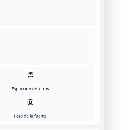
Diseñamos joyas únicas y
sostenibles hechas a mano
en Barcelona. Arte, pasión y
compromiso con el planeta
en cada pieza.
Síguenos en:
Menú
Espaciado de letras
Inicio
Titanium
Awa by Digna
Peso de la fuente
Cosmos