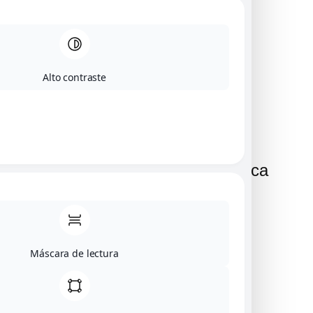
Pere & Digna
Piezas únicas
Contacto
Alto contraste
Información de contacto
Dirección:
Calle Major 30 Castellfollit de la roca
Teléfono:
618 549 972
Máscara de lectura
Correo electrónico:
pereseuba@gmail.com