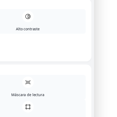
Titanium
Awa by Digna
Cosmos
Alto contraste
Pere & Digna
Piezas únicas
Contacto
Información de contacto
Dirección:
Calle Major 30 Castellfollit de la roca
Máscara de lectura
Teléfono:
618 549 972