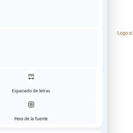
regalar ¡Elige ahora!
Contáctanos
Diseñamos joyas únicas y
sostenibles hechas a mano
en Barcelona. Arte, pasión y
compromiso con el planeta
en cada pieza.
Síguenos en:
Espaciado de letras
Menú
Peso de la fuente
Inicio