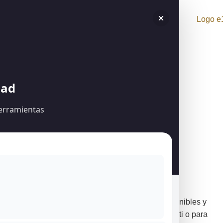
dad
herramientas
Ingresa o regístrate para ver todo el contenido
Acceder
Descubre nuestra colección única
Explora joyas hechas a mano con materiales sostenibles y
diseño artesanal. Encuentra la pieza perfecta para ti o para