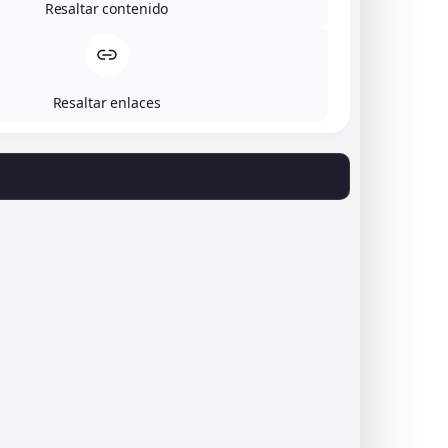
Resaltar contenido
Correo electrónico:
pereseuba@gmail.com
Cómo llegar
Resaltar enlaces
Legal
Aviso legal
Política de privacidad
Política de envíos y devoluciones
Accesibilidad
Política de cookies (UE)